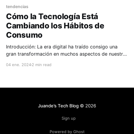
tendencias
Cómo la Tecnología Está
Cambiando los Hábitos de
Consumo
Introducción: La era digital ha traído consigo una
gran transformación en muchos aspectos de nuestras
vidas, especialmente en cómo compramos y
04 ene. 2024
2 min read
consumimos. Exploraremos cómo la tecnología ha
redefinido los hábitos de consumo, un cambio que es
muy importante para que los negocios y e-
commerces se adapten. Sección 1: El Consumidor
Juande's Tech Blog
© 2026
Sign up
Powered by Ghost