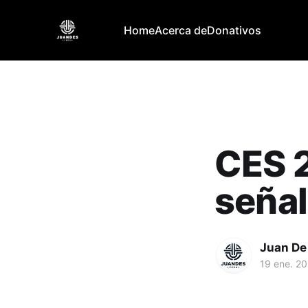
Home
Acerca de
Donativos
CES 2
señal
Juan De
19 ene. 2