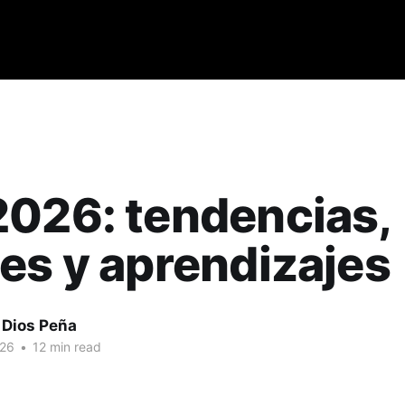
026: tendencias,
es y aprendizajes
 Dios Peña
026
•
12 min read