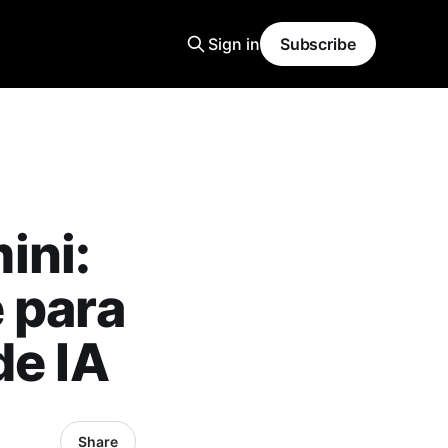
Sign in
Subscribe
ini:
 para
de IA
Share