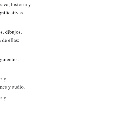
ica, historia y
nificativas.
s, dibujos,
 de ellas:
iguientes:
r y
nes y audio.
r y