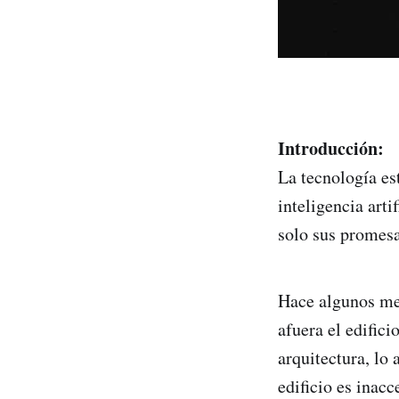
Introducción:
La tecnología es
inteligencia art
solo sus promesa
Hace algunos mes
afuera el edific
arquitectura, lo
edificio es inac