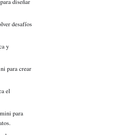
para diseñar
lver desafíos
ca y
ni para crear
a el
mini para
atos.