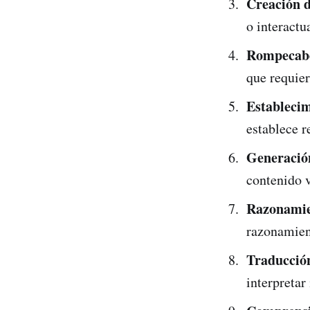
Creación d
o interactu
Rompecabe
que requier
Establecim
establece r
Generación
contenido v
Razonamie
razonamient
Traducción
interpretar