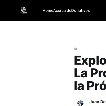
Home
Acerca de
Donativos
ia
Explo
La Pr
la Pr
Juan De