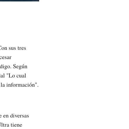
on sus tres
cesar
ódigo. Según
dal "Lo cual
la información".
 en diversas
ltra tiene