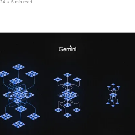
024
•
5 min read